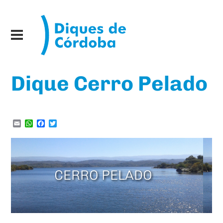
Dique Cerro Pelado
Email
WhatsApp
Facebook
Twitter
CERRO PELADO