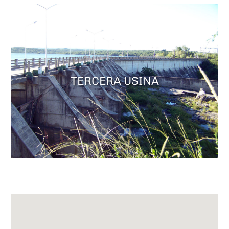
USINA
TERCERA USIN