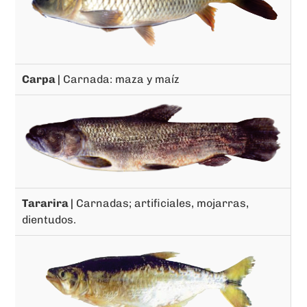
Carpa |
Carnada: maza y maíz
Tararira |
Carnadas; artificiales, mojarras,
dientudos.