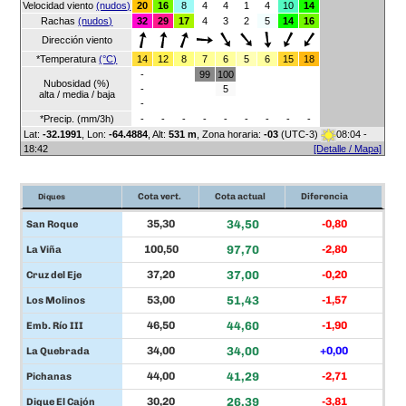
Velocidad viento
(nudos)
20
16
8
4
4
1
4
10
14
Rachas
(nudos)
32
29
17
4
3
2
5
14
16
Dirección viento
*Temperatura
(°C)
14
12
8
7
6
5
6
15
18
-
99
100
Nubosidad (%)
-
5
alta / media / baja
-
*Precip. (mm/3h)
-
-
-
-
-
-
-
-
-
Lat:
-32.1991
, Lon:
-64.4884
,
Alt:
531 m
, Zona horaria:
-03
(UTC-3)
08:04 -
18:42
[Detalle / Mapa]
Cota vert.
Cota actual
Diferencia
Diques
Diques
Cota vert.
Cota actual
Diferencia
35,30
34,50
-0,80
San Roque
100,50
97,70
-2,80
La Viña
37,20
37,00
-0,20
Cruz del Eje
53,00
51,43
-1,57
Los Molinos
46,50
44,60
-1,90
Emb. Río III
34,00
34,00
+0,00
La Quebrada
44,00
41,29
-2,71
Pichanas
30,20
26,39
-3,81
Dique El Cajón