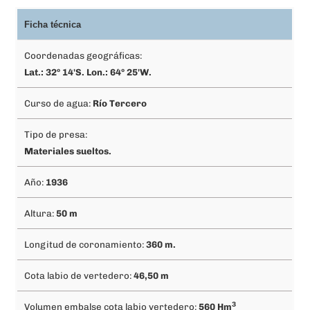
Ficha técnica
Coordenadas geográficas:
Lat.: 32º 14'S. Lon.: 64º 25'W.
Curso de agua:
Río Tercero
Tipo de presa:
Materiales sueltos.
Año:
1936
Altura:
50 m
Longitud de coronamiento:
360 m.
Cota labio de vertedero:
46,50 m
3
Volumen embalse cota labio vertedero:
560 Hm