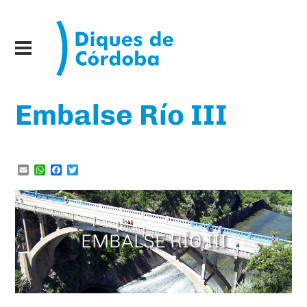
Embalse Río III
Email
WhatsApp
Facebook
Twitter
EMBALSE RÍO III