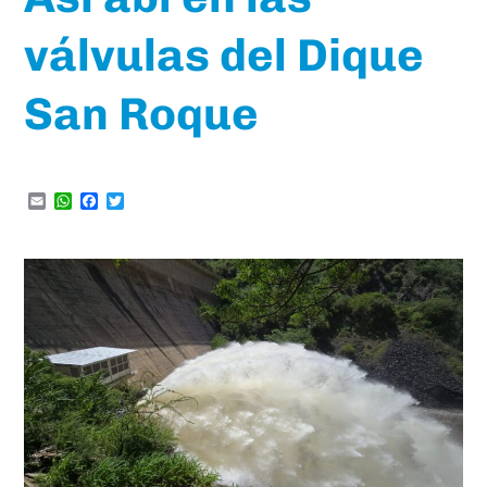
válvulas del Dique
San Roque
Email
WhatsApp
Facebook
Twitter